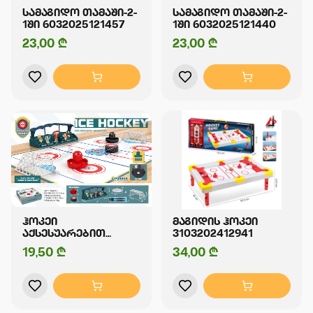
ᲡᲐᲛᲐᲒᲘᲓᲝ ᲗᲐᲛᲐᲨᲘ-2-
ᲡᲐᲛᲐᲒᲘᲓᲝ ᲗᲐᲛᲐᲨᲘ-2-
1ᲨᲘ 6032025121457
1ᲨᲘ 6032025121440
23,00 ₾
23,00 ₾
ᲰᲝᲙᲔᲘ
ᲛᲐᲒᲘᲓᲘᲡ ᲰᲝᲙᲔᲘ
ᲐᲥᲡᲔᲡᲣᲐᲠᲔᲑᲘᲗ
3103202412941
6032025111298
19,50 ₾
34,00 ₾