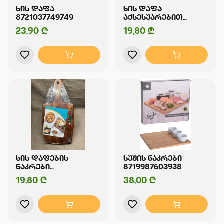
ᲮᲘᲡ ᲓᲐᲤᲐ
ᲮᲘᲡ ᲓᲐᲤᲐ
8721037749749
ᲐᲥᲡᲔᲡᲣᲐᲠᲔᲑᲘᲗ
8721037113076
23,90 ₾
19,80 ₾
ᲮᲘᲡ ᲓᲐᲤᲔᲑᲘᲡ
ᲡᲣᲨᲘᲡ ᲜᲐᲙᲠᲔᲑᲘ
ᲜᲐᲙᲠᲔᲑᲘ
8719987603938
1905202318856
19,80 ₾
38,00 ₾