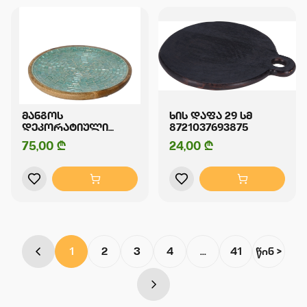
ᲛᲐᲜᲒᲝᲡ
ᲮᲘᲡ ᲓᲐᲤᲐ 29 ᲡᲛ
ᲓᲔᲙᲝᲠᲐᲢᲘᲣᲚᲘ
8721037693875
ᲓᲐᲤᲐ
75,00 ₾
24,00 ₾
8720725451889
1
2
3
4
...
41
წინ >