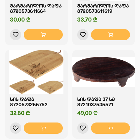
ᲛᲐᲠᲛᲐᲠᲘᲚᲝᲡ ᲓᲐᲤᲐ
ᲛᲐᲠᲛᲐᲠᲘᲚᲝᲡ ᲓᲐᲤᲐ
8720573611664
8720573611619
30,00 ₾
33,70 ₾
ᲮᲘᲡ ᲓᲐᲤᲐ
ᲮᲘᲡ ᲓᲐᲤᲐ 37 ᲡᲛ
8720573255752
8721037535571
32,80 ₾
49,00 ₾