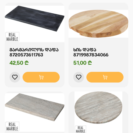
ᲛᲐᲠᲛᲐᲠᲘᲚᲝᲡ ᲓᲐᲤᲐ
ᲮᲘᲡ ᲓᲐᲤᲐ
8720573611763
8719987834066
42,50 ₾
51,00 ₾