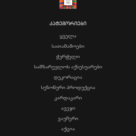
ᲙᲐᲢᲔᲒᲝᲠᲘᲔᲑᲘ
ყველა
სათამაშოები
ჭურჭელი
სამზარეულოს აქსესუარები
დეკორაცია
სეზონური პროდუქცია
კარდაკარი
ავეჯი
ვაუჩერი
აქცია