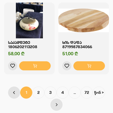
ᲡᲐᲙᲐᲛᲤᲔᲢᲔ
ᲮᲘᲡ ᲓᲐᲤᲐ
1806202113208
8719987834066
58,00 ₾
51,00 ₾
1
2
3
4
...
72
წინ >