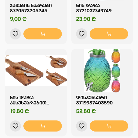
ᲯᲐᲛᲔᲑᲘᲡ ᲜᲐᲙᲠᲔᲑᲘ
ᲮᲘᲡ ᲓᲐᲤᲐ
8720573205245
8721037749749
9,00 ₾
23,90 ₾
ᲮᲘᲡ ᲓᲐᲤᲐ
ᲓᲘᲡᲞᲔᲜᲡᲔᲠᲘ
ᲐᲥᲡᲔᲡᲣᲐᲠᲔᲑᲘᲗ
8719987403590
8721037113076
19,80 ₾
52,80 ₾