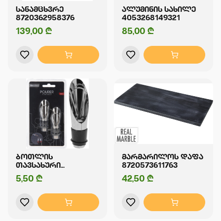
ᲡᲐᲜᲐᲛᲪᲮᲕᲠᲔ
ᲐᲚᲣᲛᲘᲜᲘᲡ ᲡᲐᲮᲘᲚᲔ
8720362958376
4053268149321
139,00 ₾
85,00 ₾
ᲑᲝᲗᲚᲘᲡ
ᲛᲐᲠᲛᲐᲠᲘᲚᲝᲡ ᲓᲐᲤᲐ
ᲗᲐᲕᲡᲐᲮᲣᲠᲘ
8720573611763
8718158559333
5,50 ₾
42,50 ₾