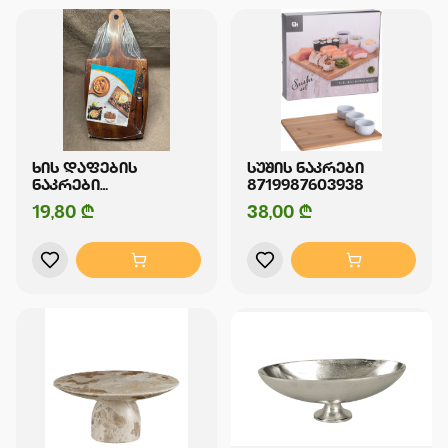
ᲮᲘᲡ ᲓᲐᲤᲔᲑᲘᲡ
ᲡᲣᲨᲘᲡ ᲜᲐᲙᲠᲔᲑᲘ
ᲜᲐᲙᲠᲔᲑᲘ
8719987603938
1905202318856
19,80 ₾
38,00 ₾